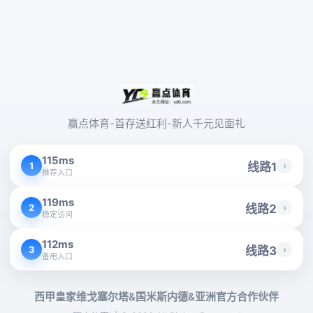
赢点体育-首存送红利-新人千元见面礼
115ms
线路1
›
1
推荐入口
119ms
线路2
›
2
稳定访问
112ms
线路3
›
3
备用入口
西甲皇家维戈塞尔塔&国米斯内德&亚洲官方合作伙伴